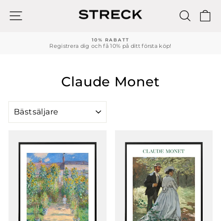
Hoppa
till
WEBBPLATSNAVIGERING
SÖK
K
innehållet
10% RABATT
Registrera dig och få 10% på ditt första köp!
Pausa
bildspelet
Claude Monet
SORTERA