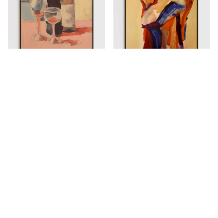
VINO FINO
TERRA FEMME
från €35,00
från €35,00