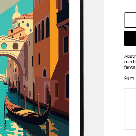
Abstr
med s
fanta
Ram i