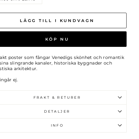
LÄGG TILL I KUNDVAGN
KÖP NU
akt poster som fångar Venedigs skönhet och romantik
ina slingrande kanaler, historiska byggnader och
stiska arkitektur.
ngår ej.
FRAKT & RETURER
DETALJER
INFO