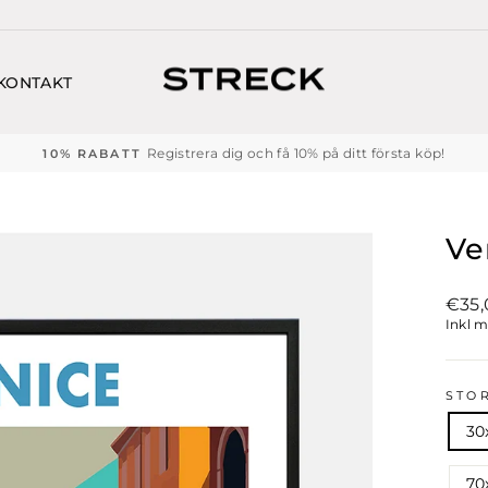
KONTAKT
FRI FRAKT!
Pausa
bildspelet
Ve
Vanli
€35,
pris
Inkl 
STO
30
70