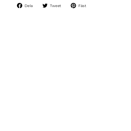
Dela
Tweet
Fäst
Dela
Tweet
Fäst
på
på
på
Facebook
Twitter
Pinterest