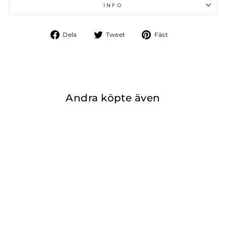
INFO
Dela
Tweet
Fäst
Dela
Tweet
Fäst
på
på
på
Facebook
Twitter
Pinterest
Andra köpte även