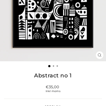
ST
(ES
Abstract no 1
Vanligt
€35,00
pris
Inkl moms