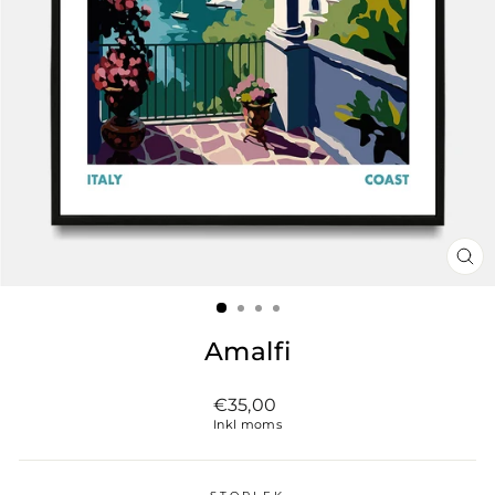
ST
(ES
Amalfi
Vanligt
€35,00
pris
Inkl moms