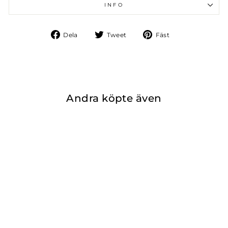
INFO
Dela
Tweet
Fäst
Dela
Tweet
Fäst
på
på
på
Facebook
Twitter
Pinterest
Andra köpte även