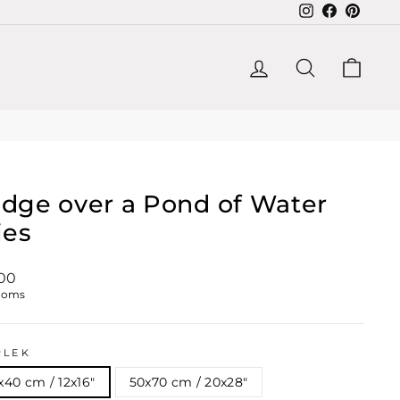
Instagram
Facebook
Pintere
LOGGA IN
SÖK
KUN
idge over a Pond of Water
ies
gt
00
moms
RLEK
x40 cm / 12x16″
50x70 cm / 20x28″