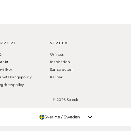
UPPORT
STRECK
Q
Om oss
takt
Inspiration
villkor
Samarbeten
rbetalningspolicy
Karriär
egritetspolicy
© 2026 Streck
Sverige / Sweden