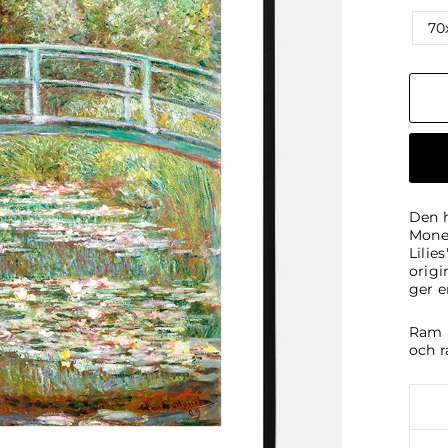
70
Den h
Mone
Lilie
origi
ger e
Ram i
och r