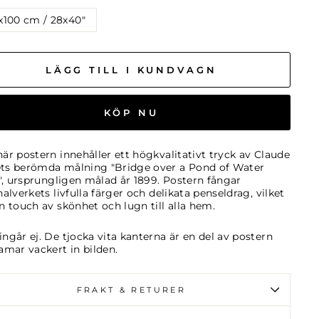
x100 cm / 28x40″
LÄGG TILL I KUNDVAGN
KÖP NU
är postern innehåller ett högkvalitativt tryck av Claude
ts berömda målning "Bridge over a Pond of Water
s", ursprungligen målad år 1899. Postern fångar
nalverkets livfulla färger och delikata penseldrag, vilket
n touch av skönhet och lugn till alla hem.
ngår ej. De tjocka vita kanterna är en del av postern
amar vackert in bilden.
FRAKT & RETURER