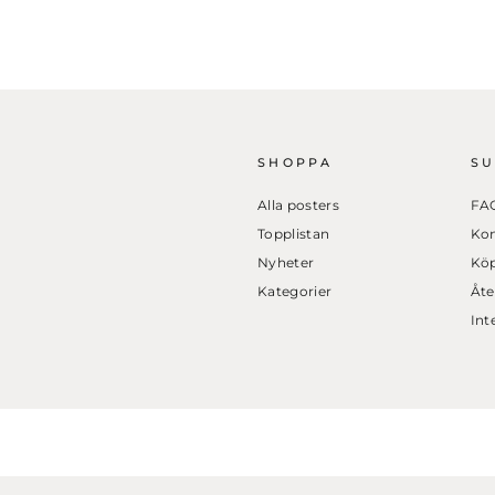
SHOPPA
S
Alla posters
FA
Topplistan
Kon
Nyheter
Köp
Kategorier
Åte
Int