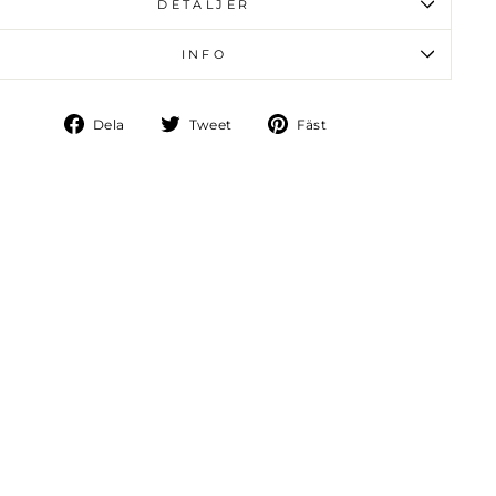
DETALJER
INFO
Dela
Tweet
Fäst
Dela
Tweet
Fäst
på
på
på
Facebook
Twitter
Pinterest