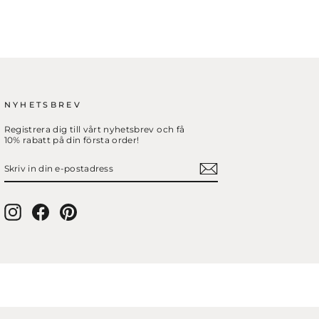
NYHETSBREV
Registrera dig till vårt nyhetsbrev och få
10% rabatt på din första order!
SKRIV
PRENUMERERA
IN
DIN
E-
POSTADRESS
Instagram
Facebook
Pinterest