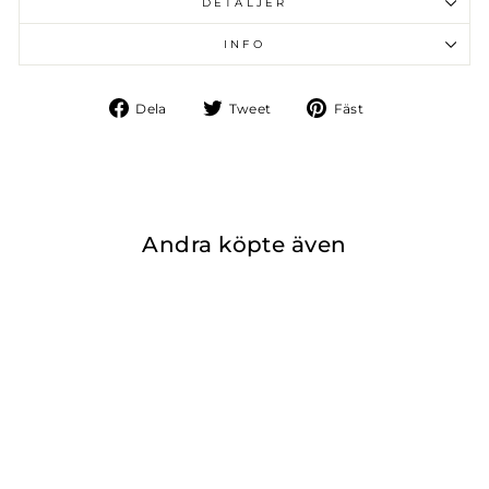
DETALJER
INFO
Dela
Tweet
Fäst
Dela
Tweet
Fäst
på
på
på
Facebook
Twitter
Pinterest
Andra köpte även