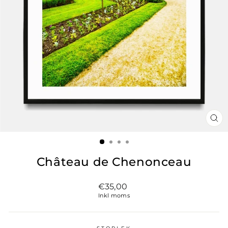
ST
(ES
Château de Chenonceau
Vanligt
€35,00
pris
Inkl moms