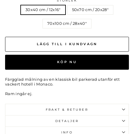
STORLEK
30x40 cm / 12x16″
50x70 cm / 20x28″
70x100 cm / 28x40″
LÄGG TILL I KUNDVAGN
KÖP NU
Färgglad målning av en klassisk bil parkerad utanför ett
vackert hotell i Monaco.
Ram ingår ej.
FRAKT & RETURER
DETALJER
INFO