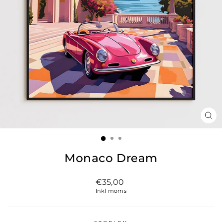
ST
(ES
Monaco Dream
Vanligt
€35,00
pris
Inkl moms