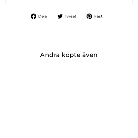
Dela
Tweet
Fäst
Dela
Tweet
Fäst
på
på
på
Facebook
Twitter
Pinterest
Andra köpte även
MONACO DREAM