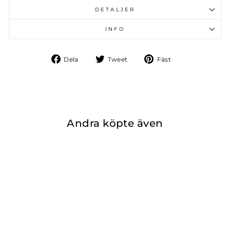
DETALJER
INFO
Dela
Tweet
Fäst
Dela
Tweet
Fäst
på
på
på
Facebook
Twitter
Pinterest
Andra köpte även