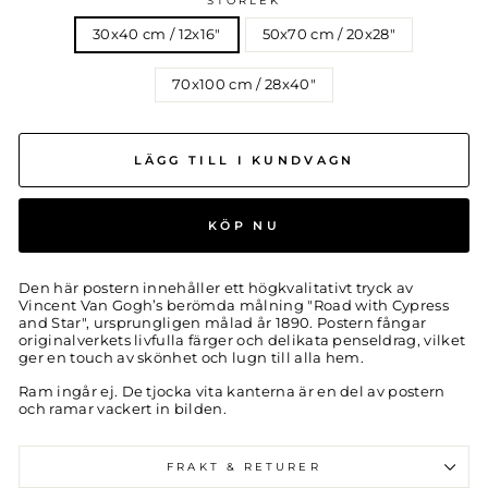
STORLEK
30x40 cm / 12x16″
50x70 cm / 20x28″
70x100 cm / 28x40″
LÄGG TILL I KUNDVAGN
KÖP NU
Den här postern innehåller ett högkvalitativt tryck av
Vincent Van Gogh’s
berömda målning "Road with Cypress
and Star", ursprungligen målad år 1890. Postern fångar
originalverkets livfulla färger och delikata penseldrag, vilket
ger en touch av skönhet och lugn till alla hem.
Ram ingår ej. De tjocka vita kanterna är en del av postern
och ramar vackert in bilden.
FRAKT & RETURER