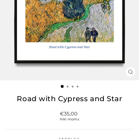
ST
(ES
Road with Cypress and Star
Vanligt
€35,00
pris
Inkl moms