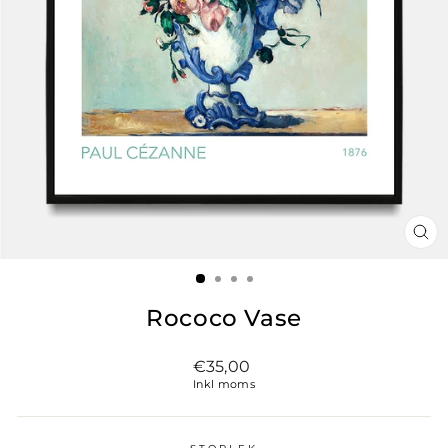
ST
(ES
Rococo Vase
Vanligt
€35,00
pris
Inkl moms