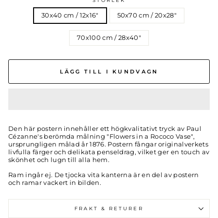
STORLEK
30x40 cm / 12x16″
50x70 cm / 20x28″
70x100 cm / 28x40″
LÄGG TILL I KUNDVAGN
Den här postern innehåller ett högkvalitativt tryck av Paul
Cézanne's berömda målning "
Flowers in a Rococo Vase
",
ursprungligen målad år 1876. Postern fångar originalverkets
livfulla färger och delikata penseldrag, vilket ger en touch av
skönhet och lugn till alla hem.
Ram ingår ej. De tjocka vita kanterna är en del av postern
och ramar vackert in bilden.
FRAKT & RETURER