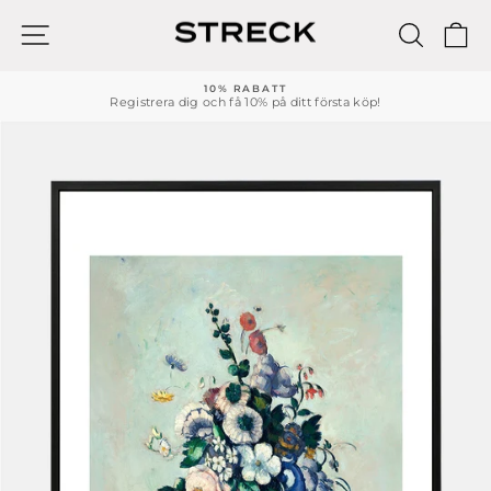
Hoppa
till
WEBBPLATSNAVIGERING
SÖK
K
innehållet
10% RABATT
Registrera dig och få 10% på ditt första köp!
Pausa
bildspelet