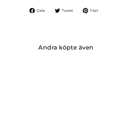
Dela
Tweet
Fäst
Dela
Tweet
Fäst
på
på
på
Facebook
Twitter
Pinterest
Andra köpte även
VASE
från €35,00