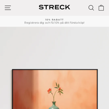
Hoppa
till
WEBBPLATSNAVIGERING
SÖK
K
innehållet
10% RABATT
Registrera dig och få 10% på ditt första köp!
Pausa
bildspelet