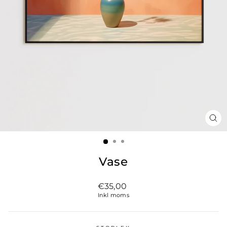
ST
(ES
Vase
Vanligt
€35,00
pris
Inkl moms