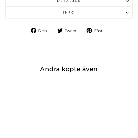
DETALJER
INFO
Dela
Tweet
Fäst
Dela
Tweet
Fäst
på
på
på
Facebook
Twitter
Pinterest
Andra köpte även