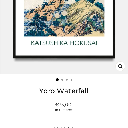
ST
(ES
Yoro Waterfall
Vanligt
€35,00
pris
Inkl moms