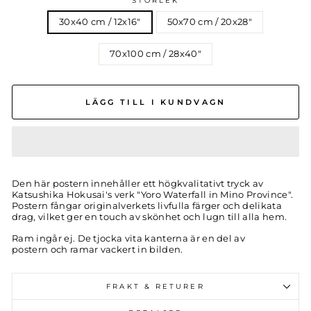
STORLEK
30x40 cm / 12x16″
50x70 cm / 20x28″
70x100 cm / 28x40″
LÄGG TILL I KUNDVAGN
Den här postern innehåller ett högkvalitativt tryck av
Katsushika Hokusai
's verk "
Yoro Waterfall in Mino Province
".
Postern fångar originalverkets livfulla färger och delikata
drag, vilket ger en touch av skönhet och lugn till alla hem.
Ram ingår ej. De tjocka vita kanterna är en del av
postern och ramar vackert in bilden.
FRAKT & RETURER