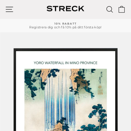
Hoppa
till
WEBBPLATSNAVIGERING
SÖK
K
innehållet
10% RABATT
Registrera dig och få 10% på ditt första köp!
Pausa
bildspelet